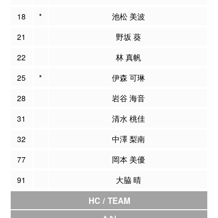
18
*
池松 美波
21
野坂 葵
22
林 真帆
25
*
伊森 可琳
28
岩谷 海音
31
清水 桃佳
32
中澤 梨南
77
岡本 美優
91
大脇 晴
HC / TEAM