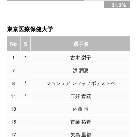
31.3%
東京医療保健大学
No
S
選手名
1
*
古木 梨子
7
洪 潤夏
8
*
ジョシュア ンフォノボテミトペ
11
*
三好 青花
13
内藤 唯
15
首藤 祐希
17
矢島 里都