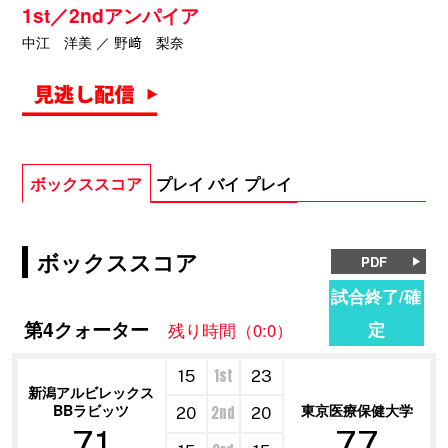
1st／2ndアンパイア
中江 洋美 ／ 野﨑 梨奈
ボックススコア
プレイ バイ プレイ
ボックススコア
PDF
試合終了/確
第4クォーター
定
残り時間（0:0）
1st
15
23
新潟アルビレックス
BBラビッツ
東京医療保健大学
2nd
20
20
71
77