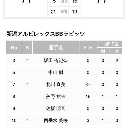
3rd
15
15
4th
21
19
新潟アルビレックスBBラビッツ
3P FG
No
S
選手名
PTS
M
A
3
*
坂田 侑紀奈
0
0
2
5
中山 樹
0
0
0
7
*
北川 直美
37
0
0
8
矢野 祐未
16
1
1
9
佐坂 明音
0
0
0
10
*
西垂水 美桜
3
1
3