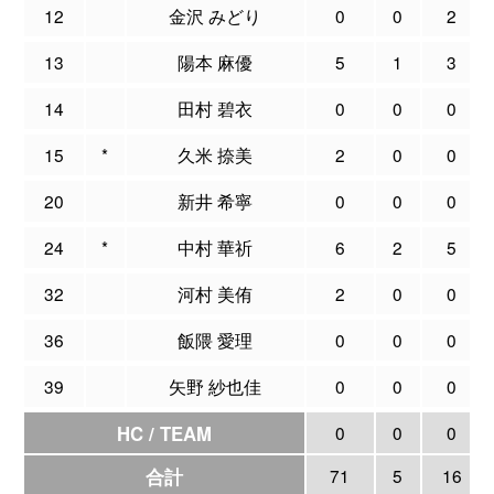
12
金沢 みどり
0
0
2
13
陽本 麻優
5
1
3
14
田村 碧衣
0
0
0
15
*
久米 捺美
2
0
0
20
新井 希寧
0
0
0
24
*
中村 華祈
6
2
5
32
河村 美侑
2
0
0
36
飯隈 愛理
0
0
0
39
矢野 紗也佳
0
0
0
HC / TEAM
0
0
0
合計
71
5
16