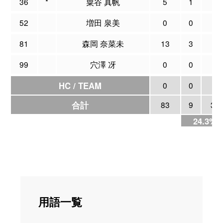
36
*
粟谷 真帆
5
1
2
52
増田 泉美
0
0
0
81
森岡 奈菜未
13
3
5
99
穴澤 冴
0
0
0
HC / TEAM
0
0
0
合計
83
9
37
24.3%
用語一覧