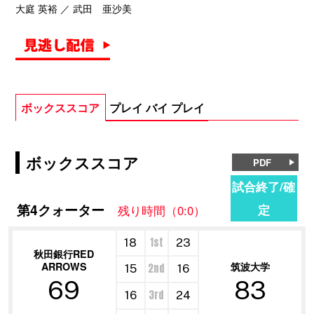
大庭 英裕 ／ 武田 亜沙美
ボックススコア
プレイ バイ プレイ
ボックススコア
PDF
試合終了/確
第4クォーター
定
残り時間（0:0）
1st
18
23
秋田銀行RED
ARROWS
筑波大学
2nd
15
16
69
83
3rd
16
24