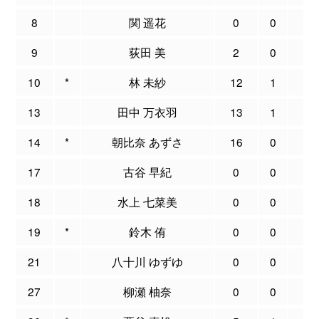
8
関 遥花
0
0
0
9
荻田 美
2
0
2
10
*
林 未紗
12
1
5
13
田中 万衣羽
13
1
7
14
*
朝比奈 あずさ
16
0
1
17
古谷 早紀
0
0
0
18
水上 七菜美
0
0
0
19
*
鈴木 侑
0
0
3
21
八十川 ゆずゆ
0
0
0
27
柳瀬 柚奈
0
0
1