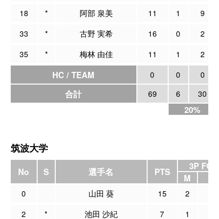
18
*
阿部 泉美
11
1
9
33
*
古野 実希
16
0
2
35
*
梅林 由佳
11
1
2
HC / TEAM
0
0
0
合計
69
6
30
20%
筑波大学
3P FG
No
S
選手名
PTS
M
A
0
山田 葵
15
2
8
2
*
池田 沙紀
7
1
3