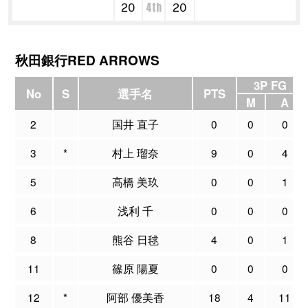
4th
20
20
秋田銀行RED ARROWS
3P FG
No
S
選手名
PTS
M
A
2
国井 直子
0
0
0
3
*
村上 瑠奈
9
0
4
5
高橋 美玖
0
0
1
6
浅利 千
0
0
0
8
熊谷 日毬
4
0
1
11
篠原 陽夏
0
0
0
12
*
阿部 優美香
18
4
11