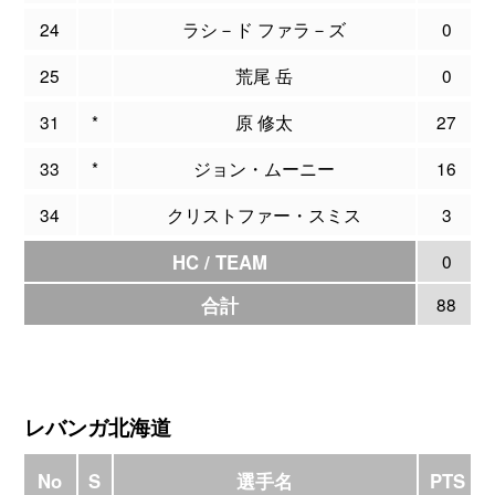
24
ラシ－ド ファラ－ズ
0
25
荒尾 岳
0
31
*
原 修太
27
33
*
ジョン・ムーニー
16
34
クリストファー・スミス
3
HC / TEAM
0
合計
88
レバンガ北海道
No
S
選手名
PTS