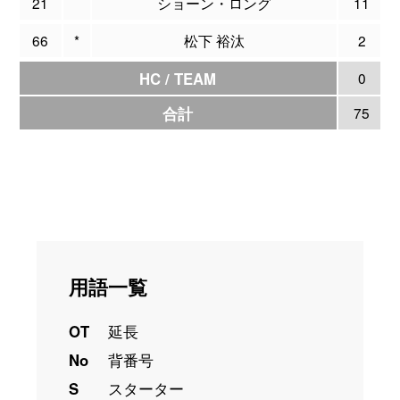
21
ショーン・ロング
11
66
*
松下 裕汰
2
HC / TEAM
0
合計
75
用語一覧
OT
延長
No
背番号
S
スターター