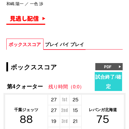
和嶋 陽一 ／ 一色 渉
ボックススコア
プレイ バイ プレイ
ボックススコア
PDF
試合終了/確
第4クォーター
定
残り時間（0:0）
1st
27
25
千葉ジェッツ
レバンガ北海道
2nd
27
15
88
75
3rd
19
21