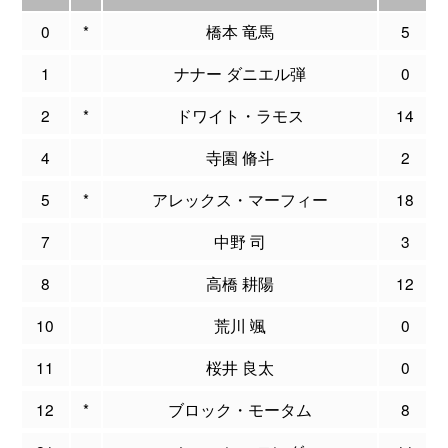
0
*
橋本 竜馬
5
1
ナナー ダニエル弾
0
2
*
ドワイト・ラモス
14
4
寺園 脩斗
2
5
*
アレックス・マーフィー
18
7
中野 司
3
8
高橋 耕陽
12
10
荒川 颯
0
11
桜井 良太
0
12
*
ブロック・モータム
8