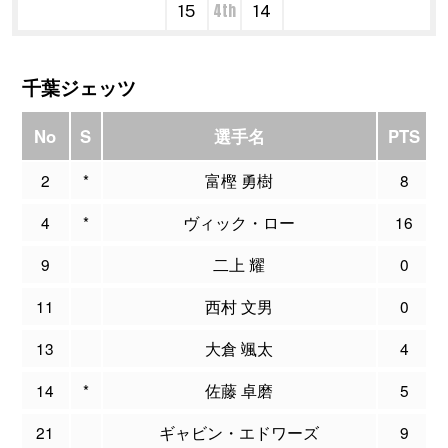
4th
15
14
千葉ジェッツ
No
S
選手名
PTS
2
*
富樫 勇樹
8
4
*
ヴィック・ロー
16
9
二上 耀
0
11
西村 文男
0
13
大倉 颯太
4
14
*
佐藤 卓磨
5
21
ギャビン・エドワーズ
9