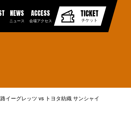
ST
NEWS
ACCESS
TICKET
チケット
ニュース
会場アクセス
路イーグレッツ vs トヨタ紡織 サンシャイ