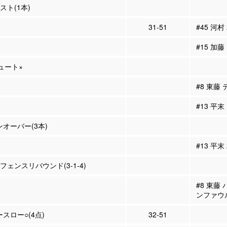
シスト(1本)
31-51
#45 河村
#15 加藤
シュート×
#8 東藤
#13 平
ンオーバー(3本)
#13 平末
ィフェンスリバウンド(3-1-4)
#8 東藤
ンファウ
ースロー○(4点)
32-51