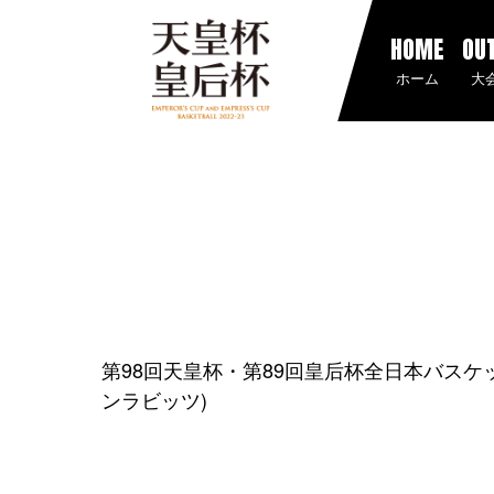
HOME
OU
ホーム
大
第98回天皇杯・第89回皇后杯全日本バス
ンラビッツ)