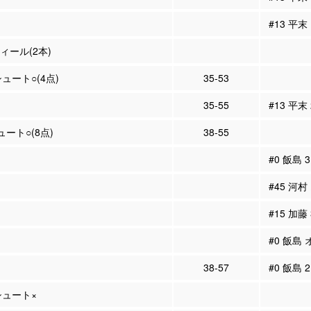
#13 平
ティール(2本)
シュート○(4点)
35-53
35-55
#13 平末
ュート○(8点)
38-55
#0 飯島
#45 河村
#15 加藤
#0 飯島
38-57
#0 飯島 
Pシュート×