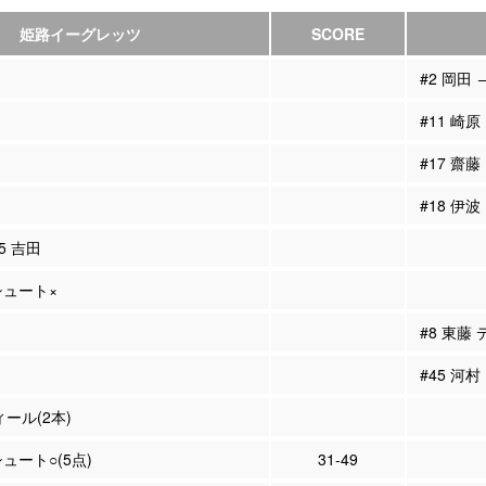
姫路イーグレッツ
SCORE
#2 岡田 
#11 崎原
#17 齋藤
#18 伊波
15 吉田
Pシュート×
#8 東藤
#45 河
ィール(2本)
シュート○(5点)
31-49