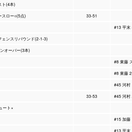
スト(4本)
ースロー○(5点)
33-51
#13 平末
フェンスリバウンド(2-1-3)
ーンオーバー(3本)
#8 東藤
#8 東藤
#45 河村
33-53
#45 河村
シュート×
#15 加
#13 平