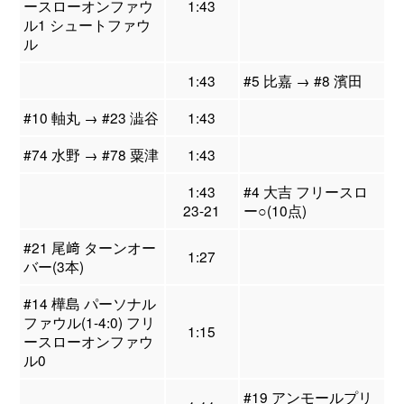
ースローオンファウ
1:43
ル1 シュートファウ
ル
1:43
#5 比嘉 → #8 濱田
#10 軸丸 → #23 澁谷
1:43
#74 水野 → #78 粟津
1:43
1:43
#4 大吉 フリースロ
23-21
ー○(10点)
#21 尾﨑 ターンオー
1:27
バー(3本)
#14 樺島 パーソナル
ファウル(1-4:0) フリ
1:15
ースローオンファウ
ル0
#19 アンモールプリ