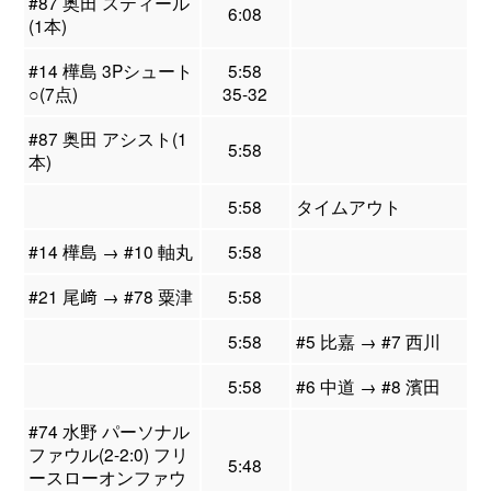
#87 奥田 スティール
6:08
(1本)
#14 樺島 3Pシュート
5:58
○(7点)
35-32
#87 奥田 アシスト(1
5:58
本)
5:58
タイムアウト
#14 樺島 → #10 軸丸
5:58
#21 尾﨑 → #78 粟津
5:58
5:58
#5 比嘉 → #7 西川
5:58
#6 中道 → #8 濱田
#74 水野 パーソナル
ファウル(2-2:0) フリ
5:48
ースローオンファウ