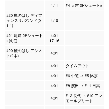
4:11
#4 大吉 3Pシュート×
#20 鷹のはし ディフ
ェンスリバウンド(0-
4:10
1-1)
#21 尾﨑 2Pシュート
4:01
○(4点)
17-16
#20 鷹のはし アシス
4:01
ト(2本)
4:01
タイムアウト
4:01
#6 中道 → #5 比嘉
4:01
#8 濱田 → #11 日高
#12 長代 → #19 アン
4:01
モールプリート