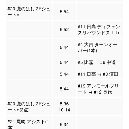
#20 鷹のはし 3Pシュ
5:54
ート×
#11 日高 ディフェン
5:52
スリバウンド(0-1-1)
#4 大吉 ターンオー
5:44
バー(1本)
5:44
#5 比嘉 → #6 中道
5:44
#11 日高 → #8 濱田
#19 アンモールプリ
5:44
ート → #12 長代
#20 鷹のはし 3Pシュ
5:36
ート○(3点)
10-14
#21 尾﨑 アシスト(1
5:34
本)